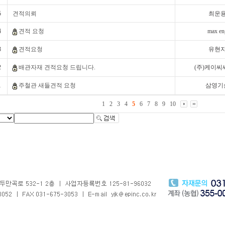
5
견적의뢰
최운
4
견적 요청
max en
3
견적요청
유현
2
배관자재 견적요청 드립니다.
(주)케이씨
1
주철관 새들견적 요청
삼영기
1
2
3
4
5
6
7
8
9
10