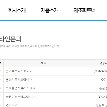
호
제목
작성
0
견적문의 드립니다.
(주)삼림
9
견적문의드립니다
QQ
8
빠른견적 부탁드려요
손선
7
빠른견적부탁드립니다
YH건
6
견적의뢰
정필수 