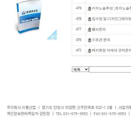
479
카지노솔루션 | 토지노솔루션 
478
집수정 및 디자인그레이팅 
477
밸브문의
476
수로관 문의
475
택지현장 자재대 견적문