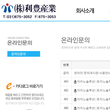
번호
공지
온라인 문의게시판 사용안
483
카지노솔루션 | 토지노솔루션 
482
카지노솔루션 | 토지노솔루션 
481
카지노솔루션 | 토지노솔루션 
480
카지노솔루션 | 토지노솔루션 