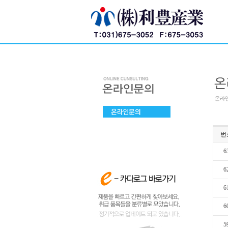
번
6
6
6
6
5