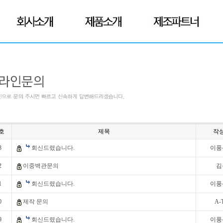
호
제목
작
3
회신드렸습니다.
이풍
2
이중벽관문의
김
1
회신드렸습니다.
이풍
0
제작 문의
A-
9
회신드렸습니다.
이풍