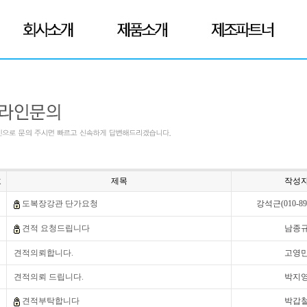
호
제목
작성
도복장강관 단가요청
강석근(010-890
견적 요청드립니다
남종
견적의뢰합니다.
고영
견적의뢰 드립니다.
박지
견적부탁합니다
박갑