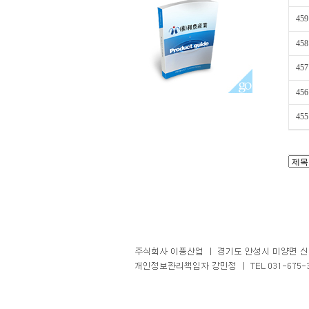
459
458
457
456
455