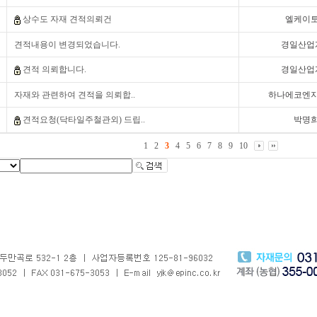
상수도 자재 견적의뢰건
엘케이
견적내용이 변경되었습니다.
경일산업
견적 의뢰합니다.
경일산업
자재와 관련하여 견적을 의뢰합..
하나에코엔
견적요청(닥타일주철관외) 드립..
박명
1
2
3
4
5
6
7
8
9
10